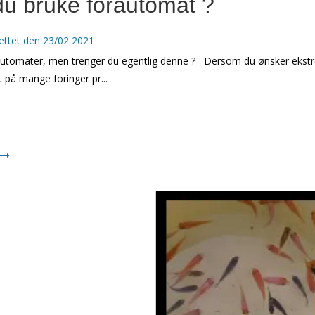
du bruke forautomat ?
ettet den
23/02 2021
automater, men trenger du egentlig denne ? Dersom du ønsker ekstre
 på mange foringer pr...