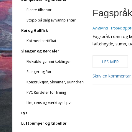
Plante tilbehør
Fagspråk
Stopp på salg av vannplanter
oppr
Av
Øivind i Tropex
Koi og Gullfisk
Fagspråk i dam og k
Koi med sertifikat
løftehøyde, sump, uv
Slanger og Rørdeler
LES MER
Fleksible gummi koblinger
Slanger og Rør
Skriv en kommentar
Konstruksjon, Skimmer, Bunndren.
PVC Rørdeler for liming
Lim, rens og værktøy til pvc
Lys
Luftpumper og tilbehør