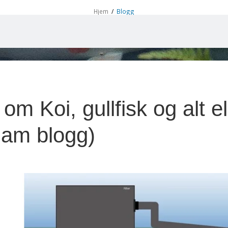
Hjem
/
Blogg
r om Koi, gullfisk og alt
am blogg)