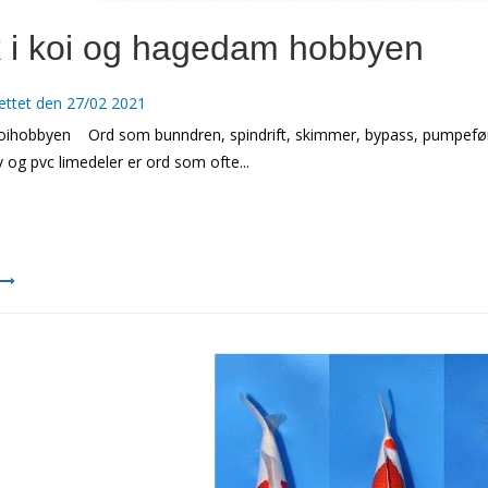
 i koi og hagedam hobbyen
ettet den
27/02 2021
oihobbyen Ord som bunndren, spindrift, skimmer, bypass, pumpeført,
 og pvc limedeler er ord som ofte...