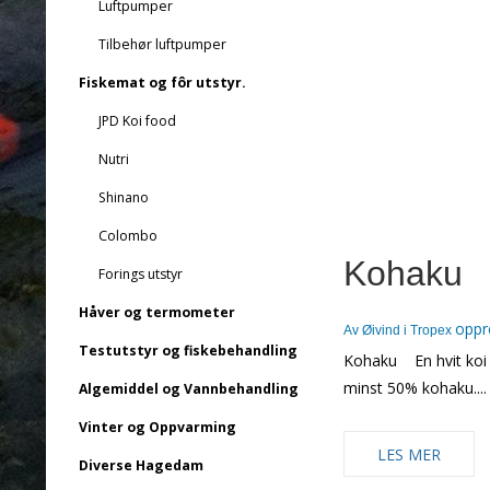
Luftpumper
Tilbehør luftpumper
Fiskemat og fôr utstyr.
JPD Koi food
Nutri
Shinano
Colombo
Kohaku
Forings utstyr
Håver og termometer
oppr
Av
Øivind i Tropex
Testutstyr og fiskebehandling
Kohaku En hvit koi 
minst 50% kohaku....
Algemiddel og Vannbehandling
Vinter og Oppvarming
LES MER
Diverse Hagedam