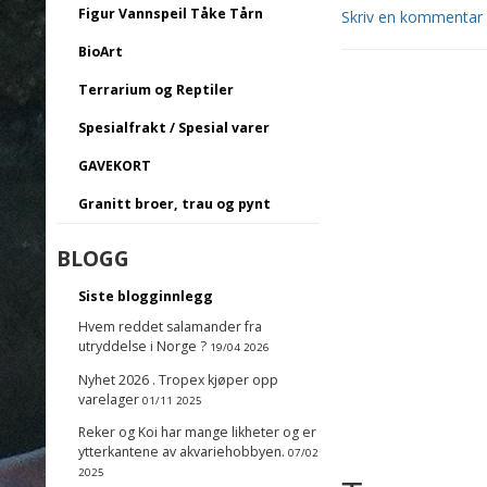
Figur Vannspeil Tåke Tårn
Skriv en kommentar
BioArt
Terrarium og Reptiler
Spesialfrakt / Spesial varer
GAVEKORT
Granitt broer, trau og pynt
BLOGG
Siste blogginnlegg
Hvem reddet salamander fra
utryddelse i Norge ?
19/04 2026
Nyhet 2026 . Tropex kjøper opp
varelager
01/11 2025
Reker og Koi har mange likheter og er
ytterkantene av akvariehobbyen.
07/02
2025