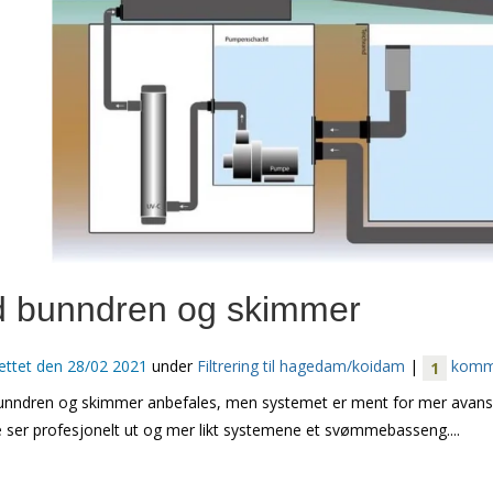
 bunndren og skimmer
ettet den
28/02 2021
under
Filtrering til hagedam/koidam
|
komme
1
ndren og skimmer anbefales, men systemet er ment for mer avansert
e ser profesjonelt ut og mer likt systemene et svømmebasseng....