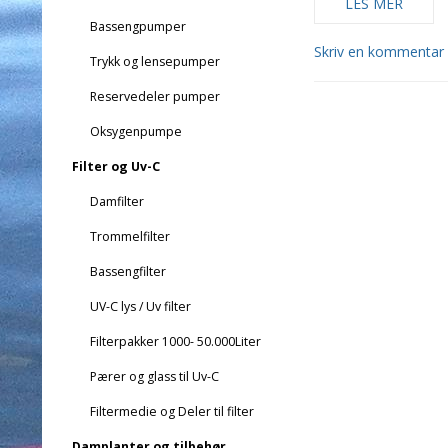
LES MER
Bassengpumper
Skriv en kommentar
Trykk og lensepumper
Reservedeler pumper
Oksygenpumpe
Filter og Uv-C
Damfilter
Trommelfilter
Bassengfilter
UV-C lys / Uv filter
Filterpakker 1000- 50.000Liter
Pærer og glass til Uv-C
Filtermedie og Deler til filter
Damplanter og tilbehør