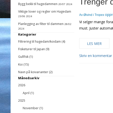
Trenger 
Bygg bekk til hagedammen
20/07 2024
Viktige lover og regler om Hagedam
oppr
Av
Øivind i Tropex
23/06 2024
Vi selger mange for
Planlegging av filter til dammen
28/02
must. Juster automat
2024
Kategorier
Filtrering til hagedam/koidam (4)
LES MER
Fisketurer til Japan (9)
Skriv en kommentar
Gullfisk (1)
Koi (15)
Navn på koivarianter (2)
Månedsarkiv
2026
April (1)
2025
November (1)