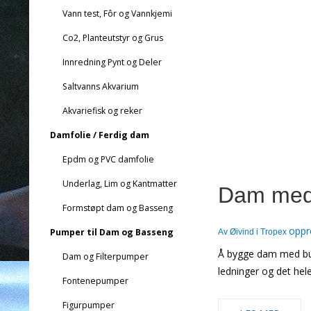
Vann test, Fôr og Vannkjemi
Co2, Planteutstyr og Grus
Innredning Pynt og Deler
Saltvanns Akvarium
Akvariefisk og reker
Damfolie / Ferdig dam
Epdm og PVC damfolie
Underlag, Lim og Kantmatter
Dam med
Formstøpt dam og Basseng
oppr
Pumper til Dam og Basseng
Av
Øivind i Tropex
Å bygge dam med bun
Dam og Filterpumper
ledninger og det hel
Fontenepumper
Figurpumper