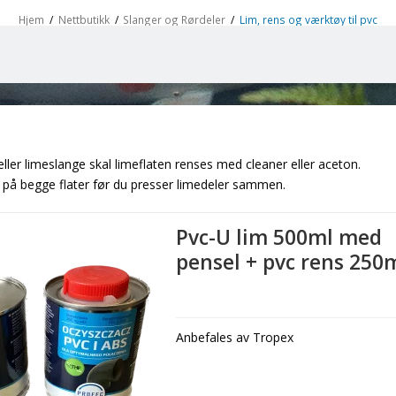
Hjem
/
Nettbutikk
/
Slanger og Rørdeler
/
Lim, rens og værktøy til pvc
eller limeslange skal limeflaten renses med cleaner eller aceton.
m på begge flater før du presser limedeler sammen.
Pvc-U lim 500ml med
pensel + pvc rens 250
Anbefales av Tropex