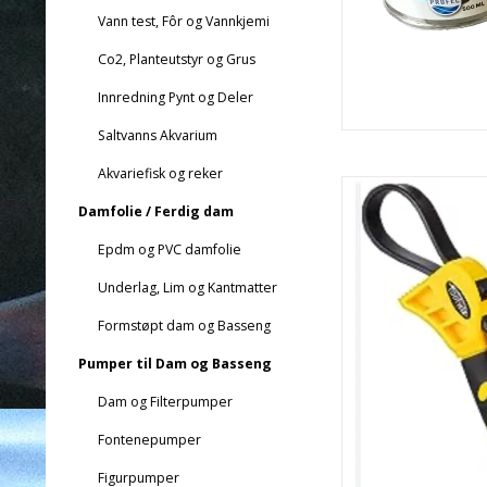
Vann test, Fôr og Vannkjemi
Co2, Planteutstyr og Grus
Innredning Pynt og Deler
Saltvanns Akvarium
Akvariefisk og reker
Damfolie / Ferdig dam
Epdm og PVC damfolie
Underlag, Lim og Kantmatter
Formstøpt dam og Basseng
Pumper til Dam og Basseng
Dam og Filterpumper
Fontenepumper
Figurpumper