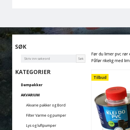
SØK
Før du limer pvc rør 
Søk
Påfør rikelig med li
KATEGORIER
Tilbud
Dampakker
AKVARIUM
Akvarie pakker og Bord
Filter Varme og pumper
Lys og luftpumper