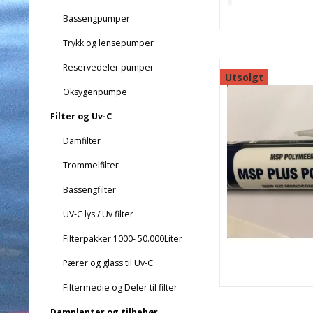
Bassengpumper
Trykk og lensepumper
Reservedeler pumper
Utsolgt
Oksygenpumpe
Filter og Uv-C
Damfilter
Trommelfilter
Bassengfilter
UV-C lys / Uv filter
Filterpakker 1000- 50.000Liter
Pærer og glass til Uv-C
Filtermedie og Deler til filter
Damplanter og tilbehør