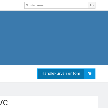
Søk
Handlekurven er tom
vc