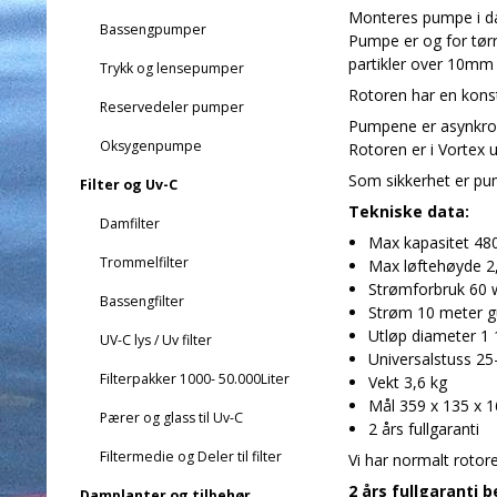
Monteres pumpe i dam
Bassengpumper
Pumpe er og for tørr
partikler over 10mm 
Trykk og lensepumper
Rotoren har en konst
Reservedeler pumper
Pumpene er asynkron
Oksygenpumpe
Rotoren er i Vortex 
Som sikkerhet er pu
Filter og Uv-C
Tekniske data:
Damfilter
Max kapasitet 480
Trommelfilter
Max løftehøyde 2
Strømforbruk 60 
Bassengfilter
Strøm 10 meter 
Utløp diameter 1 
UV-C lys / Uv filter
Universalstuss 2
Filterpakker 1000- 50.000Liter
Vekt 3,6 kg
Mål 359 x 135 x
Pærer og glass til Uv-C
2 års fullgaranti
Filtermedie og Deler til filter
Vi har normalt rotore
2 års fullgaranti b
Damplanter og tilbehør