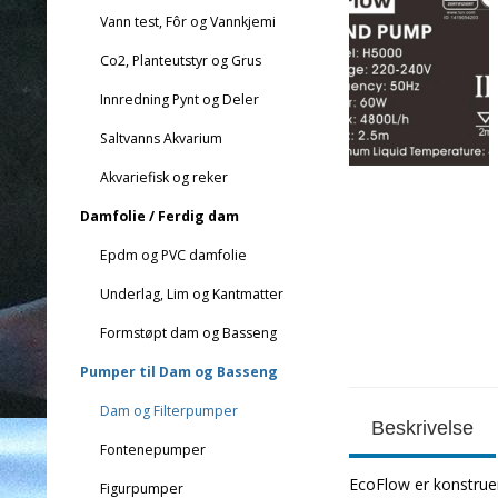
Vann test, Fôr og Vannkjemi
Co2, Planteutstyr og Grus
Innredning Pynt og Deler
Saltvanns Akvarium
Akvariefisk og reker
Damfolie / Ferdig dam
Epdm og PVC damfolie
Underlag, Lim og Kantmatter
Formstøpt dam og Basseng
Pumper til Dam og Basseng
Dam og Filterpumper
Beskrivelse
Fontenepumper
EcoFlow er konstruer
Figurpumper