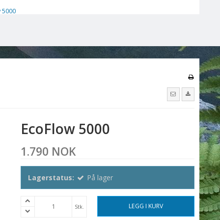
 5000
EcoFlow 5000
1.790 NOK
Lagerstatus:
På lager
LEGG I KURV
Stk.