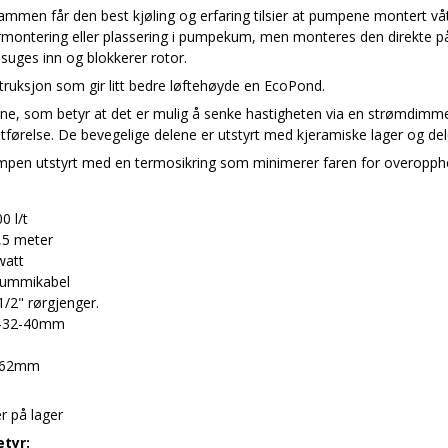
men får den best kjøling og erfaring tilsier at pumpene montert vått
montering eller plassering i pumpekum, men monteres den direkte på slu
suges inn og blokkerer rotor.
ruksjon som gir litt bedre løftehøyde en EcoPond.
e, som betyr at det er mulig å senke hastigheten via en strømdimmer
utførelse. De bevegelige delene er utstyrt med kjeramiske lager og del
mpen utstyrt med en termosikring som minimerer faren for overopph
0 l/t
,5 meter
watt
gummikabel
1/2" rørgjenger.
5-32-40mm
 162mm
r på lager
etyr: