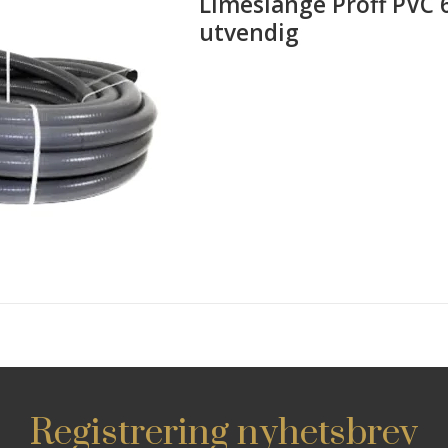
Limeslange Proff PV
utvendig
Registrering nyhetsbrev