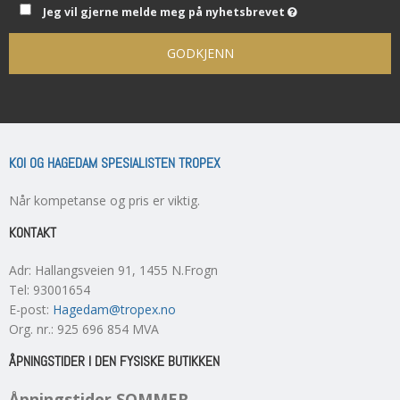
Jeg vil gjerne melde meg på nyhetsbrevet
GODKJENN
KOI OG HAGEDAM SPESIALISTEN TROPEX
Når kompetanse og pris er viktig.
KONTAKT
Adr
:
Hallangsveien 91
, 1455
N.Frogn
Tel
:
93001654
E-post
:
Hagedam@tropex.no
Org. nr.
:
925 696 854 MVA
ÅPNINGSTIDER I DEN FYSISKE BUTIKKEN
Åpningstider SOMMER