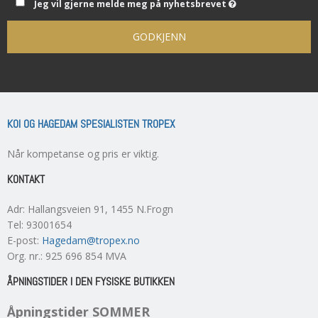
Jeg vil gjerne melde meg på nyhetsbrevet
GODKJENN
KOI OG HAGEDAM SPESIALISTEN TROPEX
Når kompetanse og pris er viktig.
KONTAKT
Adr
:
Hallangsveien 91
, 1455
N.Frogn
Tel
:
93001654
E-post
:
Hagedam@tropex.no
Org. nr.
:
925 696 854 MVA
ÅPNINGSTIDER I DEN FYSISKE BUTIKKEN
Åpningstider SOMMER