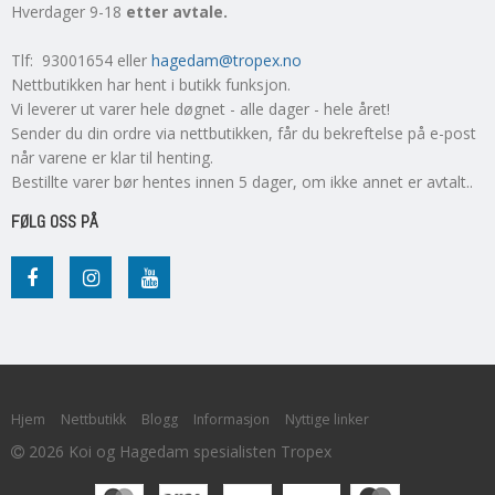
Hverdager 9-18
etter avtale.
Tlf: 93001654 eller
hagedam@tropex.no
Nettbutikken har hent i butikk funksjon.
Vi leverer ut varer hele døgnet - alle dager - hele året!
Sender du din ordre via nettbutikken, får du bekreftelse på e-post
når varene er klar til henting.
Bestillte varer bør hentes innen 5 dager, om ikke annet er avtalt..
FØLG OSS PÅ
Hjem
Nettbutikk
Blogg
Informasjon
Nyttige linker
2026 Koi og Hagedam spesialisten Tropex