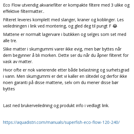
Eco Flow utvendig akvariefilter er kompakte filtere med 3 ulike og
effektive filtermatter..
Filteret leveres komplett med slanger, kraner og koblinger. Les
veiledningen i link ved montering, og gled deg til pungt F 😂
Mattene er normalt lagervare i butikken og selges som set med
alle tre.
Slike matter i skumgummi varer ikke evig, men bør byttes når
dem begynner å bli morken. Dette ser du når du åpner filteret for
vask av matter.
Hvor ofte er nok varierende etter både belastning og surhetsgrad
i vann. Men skumgummi er det vi kaller en slitedel og derfor ikke
noen garanti på disse mattene, selv om du mener disse bør
byttes
Last ned brukerveiledning og produkt info i vedlagt link.
https://aquadistri.com/manuals/superfish-eco-flow-120-240/