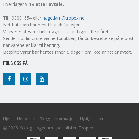
Hverdager 9-18
etter avtale.
Tlf: 93001654 eller
hagedam@tropex.no
Nettbutikken har hent i butikk funksjon.
Vi leverer ut varer hele døgnet - alle dager - hele året!
Sender du din ordre via nettbutikken, får du bekreftelse på e-post
når varene er klar til henting.
Bestillte varer bør hentes innen 5 dager, om ikke annet er avtalt..
FØLG OSS PÅ
Hjem
Nettbutikk
Blogg
Informasjon
Nyttige linker
2026 Koi og Hagedam spesialisten Tropex