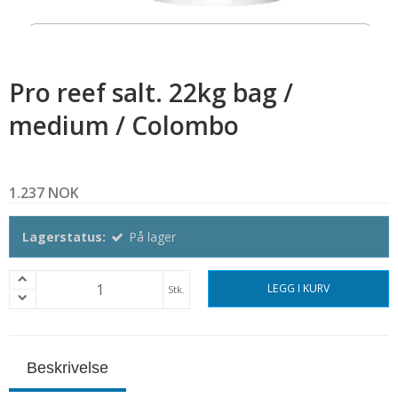
Pro reef salt. 22kg bag /
medium / Colombo
1.237 NOK
Lagerstatus:
På lager
LEGG I KURV
Stk.
Beskrivelse