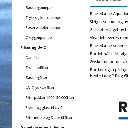
Bassengpumper
Blue Marine Aquarium
Trykk og lensepumper
Stilig utseende og a
Reservedeler pumper
Glasset er laget av 
Akvariet leveres med
Oksygenpumpe
Blue Marine serien le
Filter og Uv-C
Bordet på bilde følge
Damfilter
Ønsker du bordet akv
Trommelfilter
Bord er også på lager
Hente i dag ? Ring 
Bassengfilter
UV-C lys / Uv filter
Filterpakker 1000- 50.000Liter
Pærer og glass til Uv-C
Filtermedie og Deler til filter
Damplanter og tilbehør