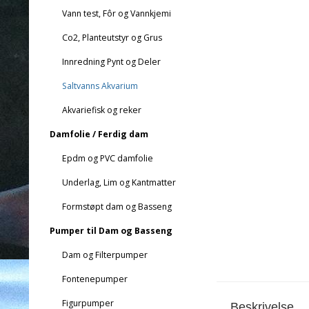
Vann test, Fôr og Vannkjemi
Co2, Planteutstyr og Grus
Innredning Pynt og Deler
Saltvanns Akvarium
Akvariefisk og reker
Damfolie / Ferdig dam
Epdm og PVC damfolie
Underlag, Lim og Kantmatter
Formstøpt dam og Basseng
Pumper til Dam og Basseng
Dam og Filterpumper
Fontenepumper
Figurpumper
Beskrivelse