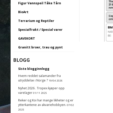
Figur Vannspeil Tåke Tårn
BioArt
Terrarium og Reptiler
Spesialfrakt / Spesial varer
GAVEKORT
Granitt broer, trau og pynt
BLOGG
Siste blogginnlegg
Hvem reddet salamander fra
utryddelse i Norge ?
19/04 2026
Nyhet 2026 . Tropex kjøper opp
varelager
01/11 2025
Reker og Koi har mange likheter og er
ytterkantene av akvariehobbyen.
07/02
2025