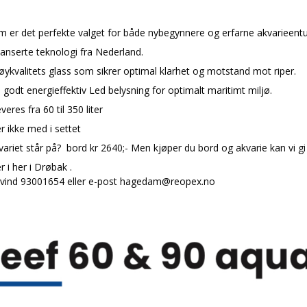
 er det perfekte valget for både nybegynnere og erfarne akvarieentu
vanserte teknologi fra Nederland.
høykvalitets glass som sikrer optimal klarhet og motstand mot riper.
 godt energieffektiv Led belysning for optimalt maritimt miljø.
veres fra 60 til 350 liter
r ikke med i settet
ariet står på? bord kr 2640;- Men kjøper du bord og akvarie kan vi 
 i her i Drøbak .
Øivind 93001654 eller e-post hagedam@reopex.no