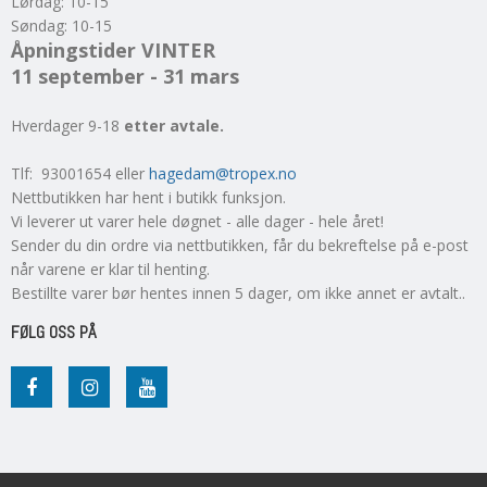
Lørdag: 10-15
Søndag: 10-15
Åpningstider VINTER
11 september - 31 mars
Hverdager 9-18
etter avtale.
Tlf: 93001654 eller
hagedam@tropex.no
Nettbutikken har hent i butikk funksjon.
Vi leverer ut varer hele døgnet - alle dager - hele året!
Sender du din ordre via nettbutikken, får du bekreftelse på e-post
når varene er klar til henting.
Bestillte varer bør hentes innen 5 dager, om ikke annet er avtalt..
FØLG OSS PÅ