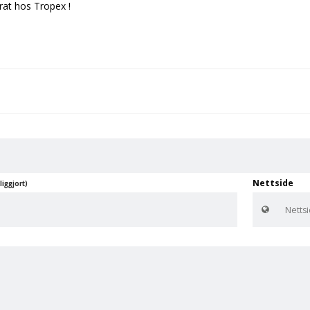
prat hos Tropex !
Nettside
liggjort)