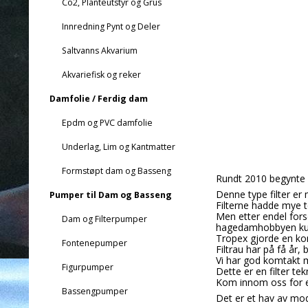
Co2, Planteutstyr og Grus
Innredning Pynt og Deler
Saltvanns Akvarium
Akvariefisk og reker
Damfolie / Ferdig dam
Epdm og PVC damfolie
Underlag, Lim og Kantmatter
Formstøpt dam og Basseng
Rundt 2010 begynte k
Denne type filter er 
Pumper til Dam og Basseng
Filterne hadde mye t
Men etter endel for
Dam og Filterpumper
hagedamhobbyen kun
Tropex gjorde en kont
Fontenepumper
Filtrau har på få år,
Vi har god komtakt m
Figurpumper
Dette er en filter te
Kom innom oss for e
Bassengpumper
Det er et hav av mod