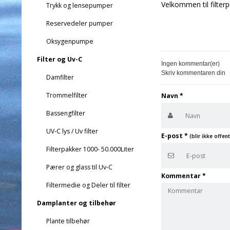
Velkommen til filter
Trykk og lensepumper
Reservedeler pumper
Oksygenpumpe
Filter og Uv-C
Ingen kommentar(er)
Skriv kommentaren din
Damfilter
Trommelfilter
Navn
*
Bassengfilter
UV-C lys / Uv filter
E-post
*
(blir ikke offent
Filterpakker 1000- 50.000Liter
Pærer og glass til Uv-C
Kommentar
*
Filtermedie og Deler til filter
Damplanter og tilbehør
Plante tilbehør