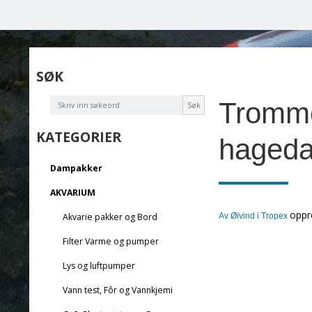
SØK
Trommel
Søk
KATEGORIER
haged
Dampakker
AKVARIUM
oppr
Akvarie pakker og Bord
Av
Øivind i Tropex
Filter Varme og pumper
Lys og luftpumper
Vann test, Fôr og Vannkjemi