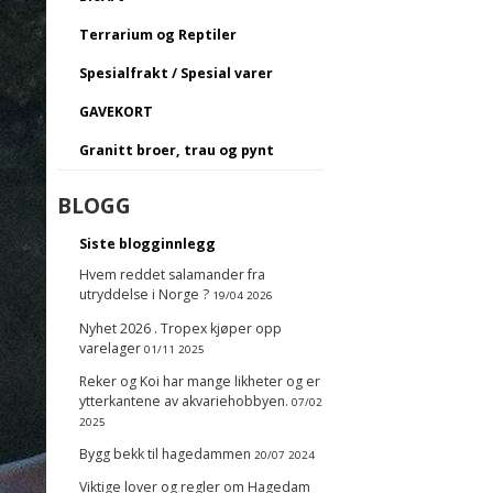
Terrarium og Reptiler
Spesialfrakt / Spesial varer
GAVEKORT
Granitt broer, trau og pynt
BLOGG
Siste blogginnlegg
Hvem reddet salamander fra
utryddelse i Norge ?
19/04 2026
Nyhet 2026 . Tropex kjøper opp
varelager
01/11 2025
Reker og Koi har mange likheter og er
ytterkantene av akvariehobbyen.
07/02
2025
Bygg bekk til hagedammen
20/07 2024
Viktige lover og regler om Hagedam