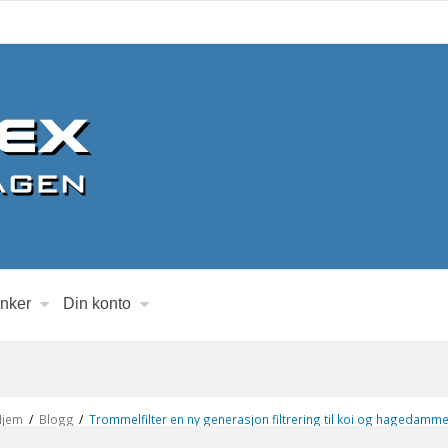
inker
Din konto
Hjem
/
Blogg
/
Trommelfilter en ny generasjon filtrering til koi og hagedamm