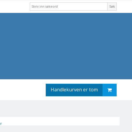
Søk
Handlekurven er tom
er