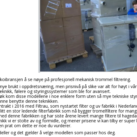
oibransjen å se nøye på profesjonell mekanisk trommel filtrering.
mye brukt i oppdretsnæring, men prisnivå på slike var alt for høyt i vå
eknikk, følere og styringssystemer som ble for avansert.
søk kom disse modellene i noe enklere form uten
så mye tekniske sty
ne benytte denne teknikken.
rakt i 2016 med Filtrau, som nystartet filter og uv fabrikk i Nederlan
 blitt en stor ledende filterfabrikk som nå bygger tromelfiltere for man
ed denne fabrikken og har siste årene levert mange filtere til hage
knikk vi er stolte av og formidle, og mener prisene vi kan tilby er super 
n prat om dette er noe du vurderer.
eller og det gjelder å velge modellen som passer hos deg.