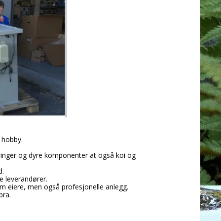
r hobby.
ringer og dyre komponenter at også koi og
d.
ge leverandører.
dam eiere, men også profesjonelle anlegg.
bra.